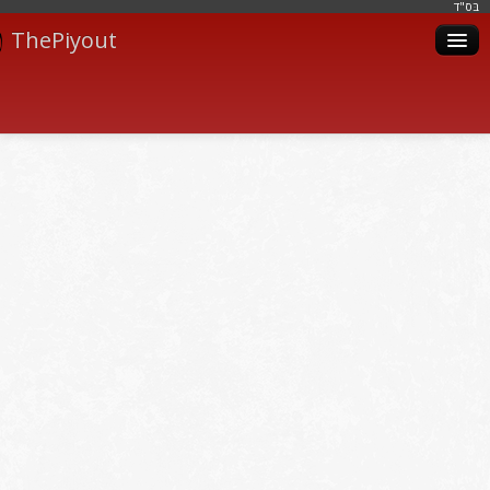
בּס"ד
ThePiyout
Artistes
Catégories
Albums
Livres
Piyoutim
Inscription
Connexion