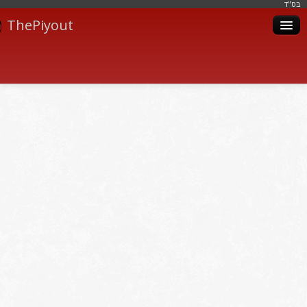
בּס"ד
ThePiyout
Artistes
Catégories
Albums
Livres
Piyoutim
Inscription
Connexion