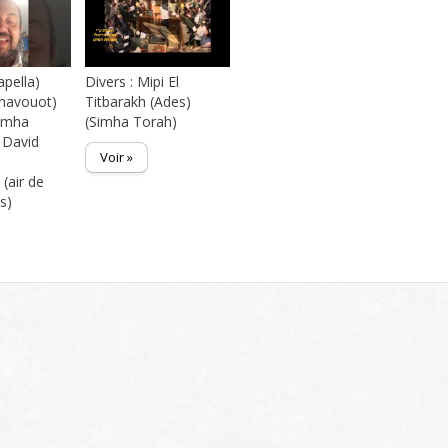
apella)
Divers : Mipi El
Shavouot)
Titbarakh (Ades)
Simha
(Simha Torah)
 David
Voir »
(air de
is)