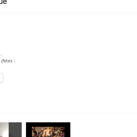
ue
-
(fetes -
s