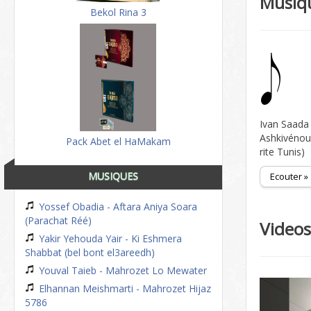
Musiq
Bekol Rina 3
Ivan Saada 
Ashkivénou 
Pack Abet el HaMakam
rite Tunis)
MUSIQUES
Ecouter »
Yossef Obadia - Aftara Aniya Soara
(Parachat Réé)
Video
Yakir Yehouda Yair - Ki Eshmera
Shabbat (bel bont el3areedh)
Youval Taieb - Mahrozet Lo Mewater
Elhannan Meishmarti - Mahrozet Hijaz
5786