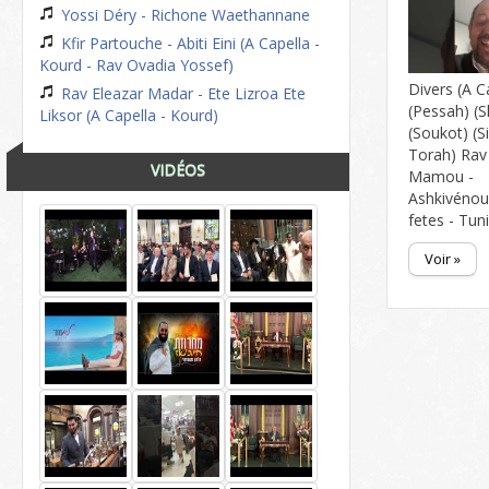
Yossi Déry - Richone Waethannane
Kfir Partouche - Abiti Eini (A Capella -
Kourd - Rav Ovadia Yossef)
Divers (A C
Rav Eleazar Madar - Ete Lizroa Ete
(Pessah) (
Liksor (A Capella - Kourd)
(Soukot) (
Torah) Rav
VIDÉOS
Mamou -
Ashkivénou 
fetes - Tun
Voir »