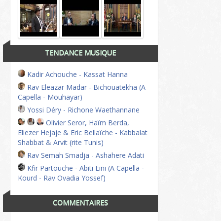
TENDANCE MUSIQUE
Kadir Achouche - Kassat Hanna
Rav Eleazar Madar - Bichouatekha (A
Capella - Mouhayar)
Yossi Déry - Richone Waethannane
Olivier Seror, Haïm Berda,
Eliezer Hejaje & Eric Bellaïche - Kabbalat
Shabbat & Arvit (rite Tunis)
Rav Semah Smadja - Ashahere Adati
Kfir Partouche - Abiti Eini (A Capella -
Kourd - Rav Ovadia Yossef)
COMMENTAIRES