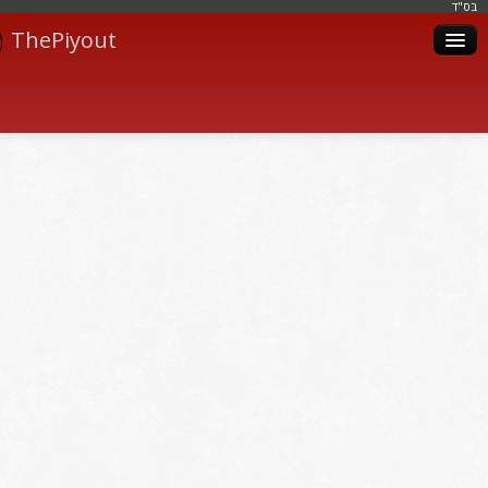
בּס"ד
ThePiyout
Artistes
Catégories
Albums
Livres
Piyoutim
Inscription
Connexion