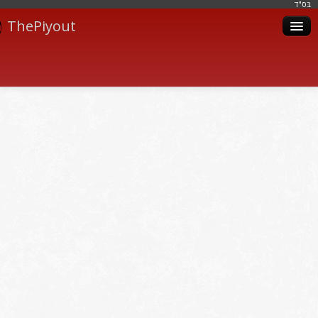
בּס"ד
ThePiyout
Artistes
Catégories
Albums
Livres
Piyoutim
Inscription
Connexion