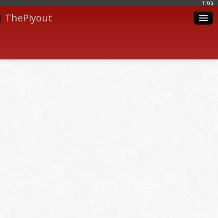
בּס"ד
ThePiyout
Artistes
Catégories
Albums
Livres
Piyoutim
Inscription
Connexion