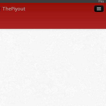
בּס"ד
ThePiyout
Artistes
Catégories
Albums
Livres
Piyoutim
Inscription
Connexion