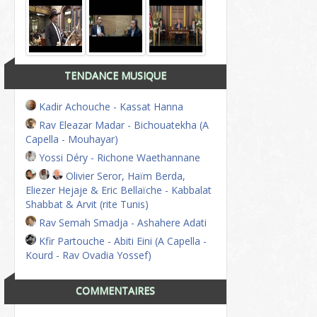
TENDANCE MUSIQUE
Kadir Achouche - Kassat Hanna
Rav Eleazar Madar - Bichouatekha (A
Capella - Mouhayar)
Yossi Déry - Richone Waethannane
Olivier Seror, Haïm Berda,
Eliezer Hejaje & Eric Bellaïche - Kabbalat
Shabbat & Arvit (rite Tunis)
Rav Semah Smadja - Ashahere Adati
Kfir Partouche - Abiti Eini (A Capella -
Kourd - Rav Ovadia Yossef)
COMMENTAIRES