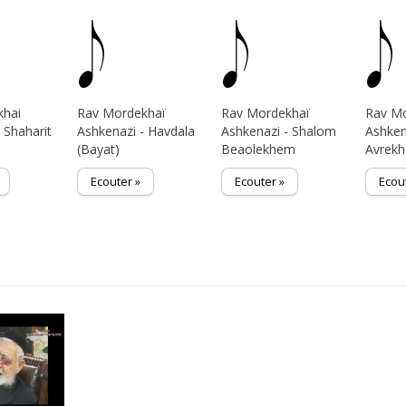
khai
Rav Mordekhaï
Rav Mordekhaï
Rav M
 Shaharit
Ashkenazi - Havdala
Ashkenazi - Shalom
Ashken
(Bayat)
Beaolekhem
Avrek
Ecouter »
Ecouter »
Ecou
s