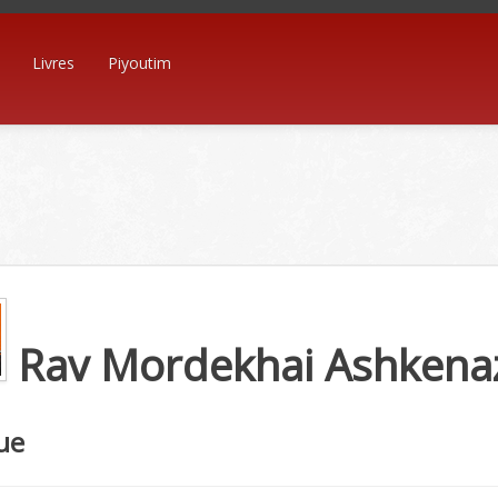
Livres
Piyoutim
Rav Mordekhai Ashkena
ue