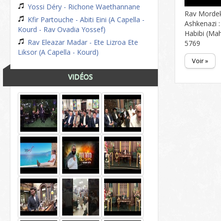
Yossi Déry - Richone Waethannane
Rav Morde
Kfir Partouche - Abiti Eini (A Capella -
Ashkenazi 
Kourd - Rav Ovadia Yossef)
Habibi (Ma
Rav Eleazar Madar - Ete Lizroa Ete
5769
Liksor (A Capella - Kourd)
Voir »
VIDÉOS