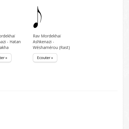
ordekhaï
Rav Mordekhaï
azi - Hatan
Ashkenazi -
hakha
Wéshamérou (Rast)
ter »
Ecouter »