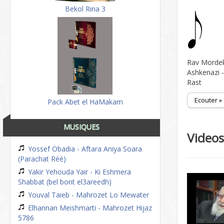
Bekol Rina 3
Rav Morde
Ashkenazi -
Rast
Ecouter »
Pack Abet el HaMakam
MUSIQUES
Video
Yossef Obadia - Aftara Aniya Soara
(Parachat Réé)
Yakir Yehouda Yair - Ki Eshmera
Shabbat (bel bont el3areedh)
Youval Taieb - Mahrozet Lo Mewater
Elhannan Meishmarti - Mahrozet Hijaz
5786