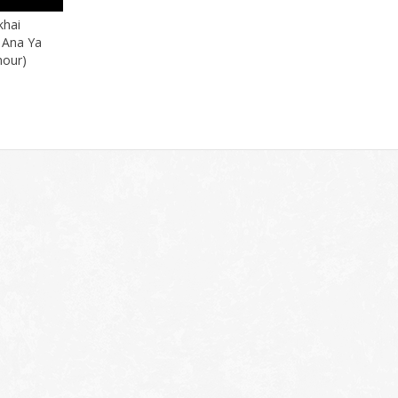
khai
: Ana Ya
hour)