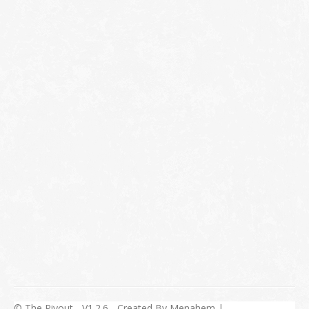
© The Piyout - V1.2.6 - Created By Menahem |