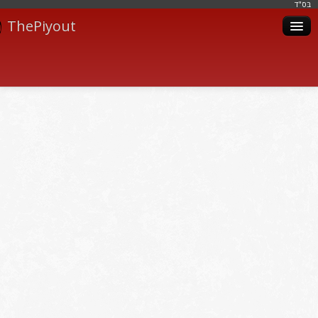
בּס"ד
ThePiyout
Artistes
Catégories
Albums
Livres
Piyoutim
Inscription
Connexion